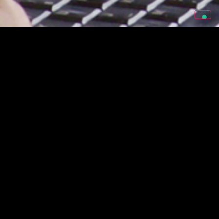
 realtà. Designer, project
one di ogni progetto, dalla
so, 2Square mette a
ione è in grado, inoltre, di
.